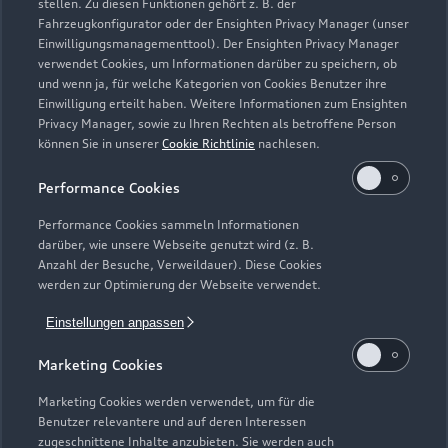
stellen. Zu diesen Funktionen gehört z. B. der
Fahrzeugkonfigurator oder der Ensighten Privacy Manager (unser
Modelle
Einwilligungsmanagementtool). Der Ensighten Privacy Manager
verwendet Cookies, um Informationen darüber zu speichern, ob
und wenn ja, für welche Kategorien von Cookies Benutzer ihre
Kaufen & leasen
Alle Modelle
Einwilligung erteilt haben. Weitere Informationen zum Ensighten
Privacy Manager, sowie zu Ihren Rechten als betroffene Person
Modelle vergleichen
können Sie in unserer
Cookie Richtlinie
nachlesen.
Service & Zubehör
Neuwagensuche
Elektromodelle
Performance Cookies
Gebrauchtwagensuche
Support
Saisonale Angebote
Plug-in-Hybride
Performance Cookies sammeln Informationen
Gebrauchtwagen
darüber, wie unsere Webseite genutzt wird (z. B.
Audi Services
Über Audi
Anzahl der Besuche, Verweildauer). Diese Cookies
Kundenservice
Finanzierung
werden zur Optimierung der Webseite verwendet.
Garantie
Händlersuche
Aktionen & Angebote
Einstellungen anpassen
Unternehmen
Audi digital services
Audi Code
Geschäftskunden
Marketing Cookies
Karriere
myAudi
Häufige Fragen (FAQ)
Marketing Cookies werden verwendet, um für die
Investor Relations
Benutzer relevantere und auf deren Interessen
© 2026 AUDI AG. Alle Rechte vorbehalten
Audi Online Beratung
zugeschnittene Inhalte anzubieten. Sie werden auch