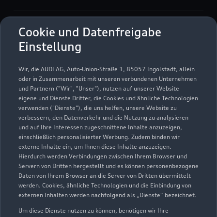
Verkauf
Cookie und Datenfreigabe
Geöffnet bis
13:00
Einstellung
Service
Wir, die AUDI AG, Auto-Union-Straße 1, 85057 Ingolstadt, allein
Geöffnet bis
13:00
oder in Zusammenarbeit mit unseren verbundenen Unternehmen
und Partnern ("Wir", "Unser"), nutzen auf unserer Website
eigene und Dienste Dritter, die Cookies und ähnliche Technologien
Schautag
verwenden ("Dienste"), die uns helfen, unsere Website zu
Geöffnet bis
13:00
verbessern, den Datenverkehr und die Nutzung zu analysieren
und auf Ihre Interessen zugeschnittene Inhalte anzuzeigen,
einschließlich personalisierter Werbung. Zudem binden wir
externe Inhalte ein, um Ihnen diese Inhalte anzuzeigen.
Hierdurch werden Verbindungen zwischen Ihrem Browser und
Servern von Dritten hergestellt und es können personenbezogene
Daten von Ihrem Browser an die Server von Dritten übermittelt
werden. Cookies, ähnliche Technologien und die Einbindung von
externen Inhalten werden nachfolgend als „Dienste“ bezeichnet.
Um diese Dienste nutzen zu können, benötigen wir Ihre