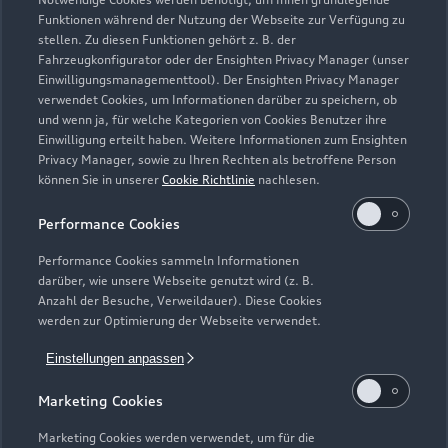
Zur Reparatur
Funktionen während der Nutzung der Webseite zur Verfügung zu
stellen. Zu diesen Funktionen gehört z. B. der
Fahrzeugkonfigurator oder der Ensighten Privacy Manager (unser
Einwilligungsmanagementtool). Der Ensighten Privacy Manager
Zurück nach oben
verwendet Cookies, um Informationen darüber zu speichern, ob
und wenn ja, für welche Kategorien von Cookies Benutzer ihre
Einwilligung erteilt haben. Weitere Informationen zum Ensighten
Modelle
Privacy Manager, sowie zu Ihren Rechten als betroffene Person
können Sie in unserer
Cookie Richtlinie
nachlesen.
Kaufen & leasen
Alle Modelle
Performance Cookies
Modelle vergleichen
Service & Zubehör
Performance Cookies sammeln Informationen
Neuwagensuche
darüber, wie unsere Webseite genutzt wird (z. B.
Elektromodelle
Anzahl der Besuche, Verweildauer). Diese Cookies
Gebrauchtwagensuche
Support
werden zur Optimierung der Webseite verwendet.
Saisonale Angebote
Plug-in-Hybride
Gebrauchtwagen
Einstellungen anpassen
Audi Services
Über Audi
Kundenservice
Finanzierung
Marketing Cookies
Garantie
Händlersuche
Aktionen & Angebote
Unternehmen
Marketing Cookies werden verwendet, um für die
Audi digital services